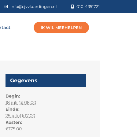
info@cjvvlaardingen.nl
010-4351721
ntact
IK WIL MEEHELPEN
Gegevens
Begin:
18 juli @ 08:00
Einde:
25 juli @ 17:00
Kosten:
€175.00