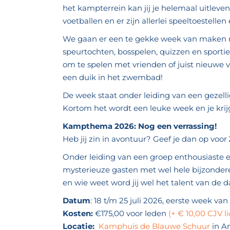
het kampterrein kan jij je helemaal uitleven,
voetballen en er zijn allerlei speeltoestelle
We gaan er een te gekke week van maken met
speurtochten, bosspelen, quizzen en sportie
om te spelen met vrienden of juist nieuwe
een duik in het zwembad!
De week staat onder leiding van een gezelli
Kortom het wordt een leuke week en je krijgt
Kampthema 2026: Nog een verrassing!
Heb jij zin in avontuur? Geef je dan op voor
Onder leiding van een groep enthousiaste en
mysterieuze gasten met wel hele bijzonder
en wie weet word jij wel het talent van de d
Datum
: 18 t/m 25 juli 2026, eerste week v
Kosten:
€175,00 voor leden
(+ € 10,00 CJV 
Locatie:
Kamphuis de Blauwe Schuur
in A