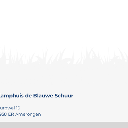
amphuis de Blauwe Schuur
urgwal 10
958 ER Amerongen
010 – 4349339