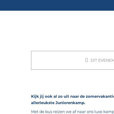
Ga
naar
inhoud
Juniorenkamp
2026
DIT EVENEM
18 juli @ 08:00
-
25 juli @ 17:
|
€175.00
Kijk jij ook al zo uit naar de zomervakant
allerleukste Juniorenkamp.
Met de bus reizen we af naar ons luxe ka