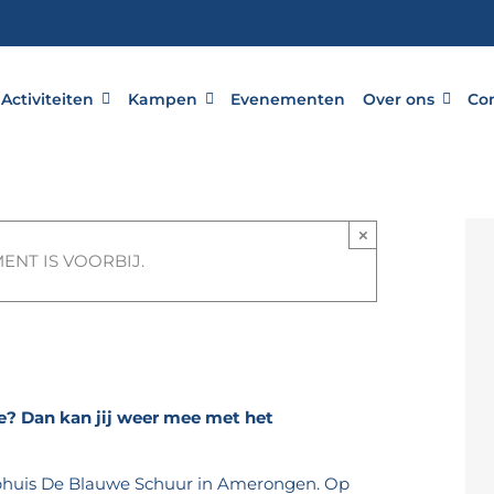
Activiteiten
Kampen
Evenementen
Over ons
Co
×
ENT IS VOORBIJ.
00
ie? Dan kan jij weer mee met het
mphuis De Blauwe Schuur in Amerongen. Op