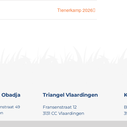
Tienerkamp 2026
 Obadja
Triangel Vlaardingen
K
nstraat 49
Fransenstraat 12
B
en
3131 CC Vlaardingen
3
010-4351721