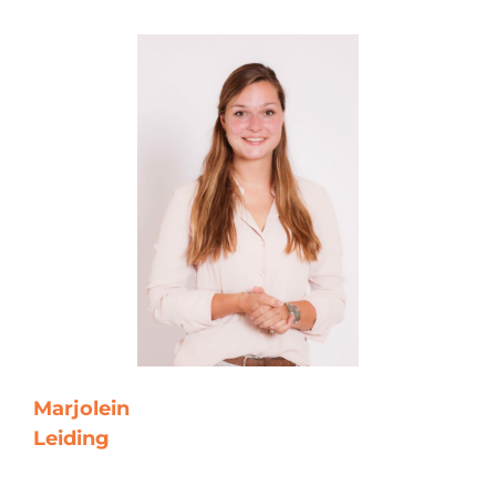
Marjolein
Leiding