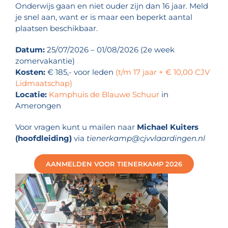
Onderwijs gaan en niet ouder zijn dan 16 jaar. Meld
je snel aan, want er is maar een beperkt aantal
plaatsen beschikbaar.
Datum:
25/07/2026 – 01/08/2026 (2e week
zomervakantie)
Kosten:
€ 185,- voor leden
(t/m 17 jaar + € 10,00 CJV
Lidmaatschap)
Locatie:
Kamphuis de Blauwe Schuur
in
Amerongen
Voor vragen kunt u mailen naar
Michael Kuiters
(hoofdleiding)
via
tienerkamp@cjvvlaardingen.nl
AANMELDEN VOOR TIENERKAMP 2026