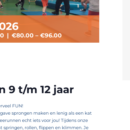
2026
30
|
€80.00 – €96.00
g
 9 t/m 12 jaar
erveel FUN!
s, gave sprongen maken en lenig als een kat
erunnen echt iets voor jou! Tijdens onze
unt springen, rollen, flippen en klimmen. Je