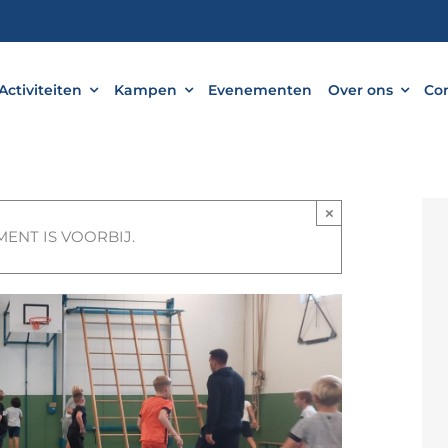
Activiteiten
Kampen
Evenementen
Over ons
Co
×
MENT IS VOORBIJ.