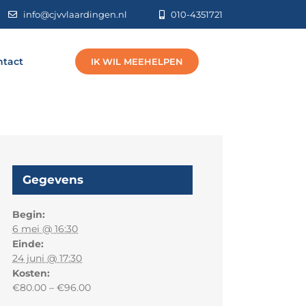
info@cjvvlaardingen.nl
010-4351721
ntact
IK WIL MEEHELPEN
Gegevens
Begin:
6 mei @ 16:30
Einde:
24 juni @ 17:30
Kosten:
€80.00 – €96.00