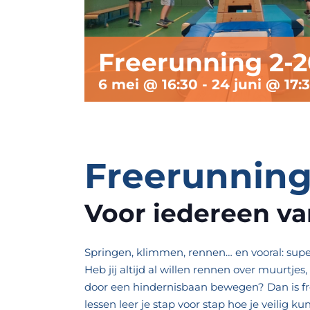
Freerunning 2-
6 mei @ 16:30
-
24 juni @ 17:
Freerunnin
Voor iedereen van
Springen, klimmen, rennen… en vooral: sup
Heb jij altijd al willen rennen over muurtje
door een hindernisbaan bewegen? Dan is fre
lessen leer je stap voor stap hoe je veilig k