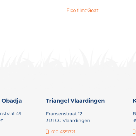
Fico film:”Goat”
 Obadja
Triangel Vlaardingen
K
nstraat 49
Fransenstraat 12
B
en
3131 CC Vlaardingen
3
010-4351721