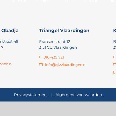
 Obadja
Triangel Vlaardingen
K
nstraat 49
Fransenstraat 12
B
en
3131 CC Vlaardingen
3
010-4351721
ngen.nl
info@cjvvlaardingen.nl
Privacystatement
|
Algemene voorwaarden