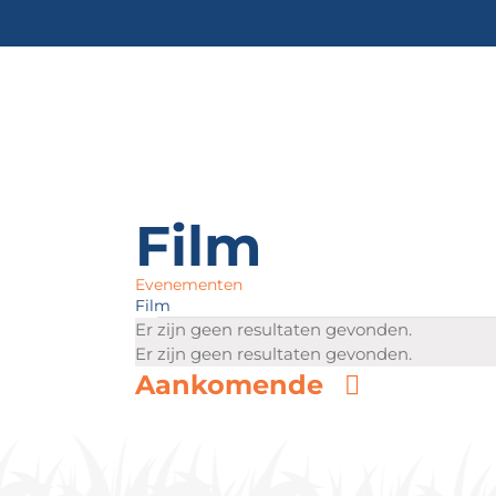
Ga
naar
inhoud
Film
Evenementen
Film
Evenementen
Bericht
Er zijn geen resultaten gevonden.
Bericht
Er zijn geen resultaten gevonden.
Selectee
Aankomende
een
datum.