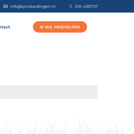
info@cjvvlaardingen.nl
010-4351721
ntact
IK WIL MEEHELPEN